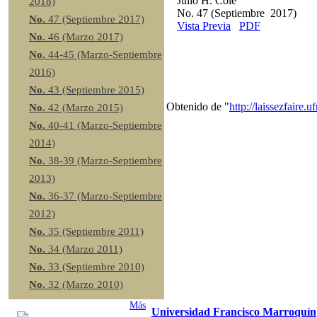
Julio H. Cole
2018)
No. 47 (Septiembre 2017)
No.
47 (Septiembre 2017)
Vista Previa
PDF
No.
46 (Marzo 2017)
No.
44-45 (Marzo-Septiembre
2016)
No.
43 (Septiembre 2015)
Obtenido de "
http://laissezfai
No.
42 (Marzo 2015)
No.
40-41 (Marzo-Septiembre
2014)
No.
38-39 (Marzo-Septiembre
2013)
No.
36-37 (Marzo-Septiembre
2012)
No.
35 (Septiembre 2011)
No.
34 (Marzo 2011)
No.
33 (Septiembre 2010)
No.
32 (Marzo 2010)
Más
Universidad Francisco Marroquín