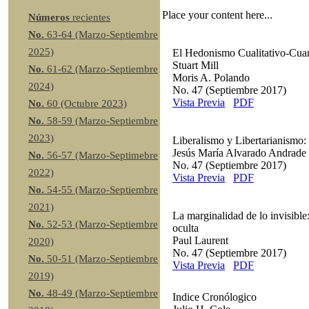
Place your content here...
Números
recientes
No.
63-64 (Marzo-Septiembre
2025)
El Hedonismo Cualitativo-Cuan
Stuart Mill
No.
61-62 (Marzo-Septiembre
Moris A. Polando
2024)
No. 47 (Septiembre 2017)
Vista Previa
PDF
No.
60 (Octubre 2023)
No.
58-59 (Marzo-Septiembre
2023)
Liberalismo y Libertarianismo: 
Jesús María Alvarado Andrade
No.
56-57 (Marzo-Septimebre
No. 47 (Septiembre 2017)
2022)
Vista Previa
PDF
No.
54-55 (Marzo-Septiembre
2021)
La marginalidad de lo invisible:
No.
52-53 (Marzo-Septiembre
oculta
Paul Laurent
2020)
No. 47 (Septiembre 2017)
No.
50-51 (Marzo-Septiembre
Vista Previa
PDF
2019)
No.
48-49 (Marzo-Septiembre
Indice Cronólogico