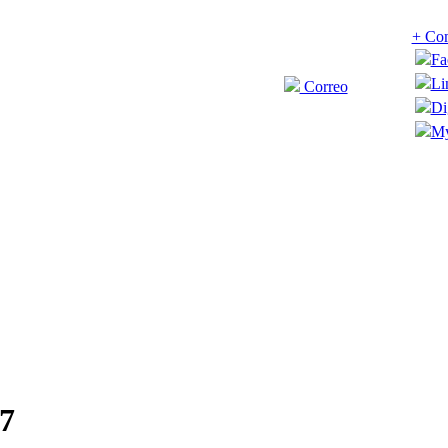
+ Com
Fa
Li
Correo
Di
My
7