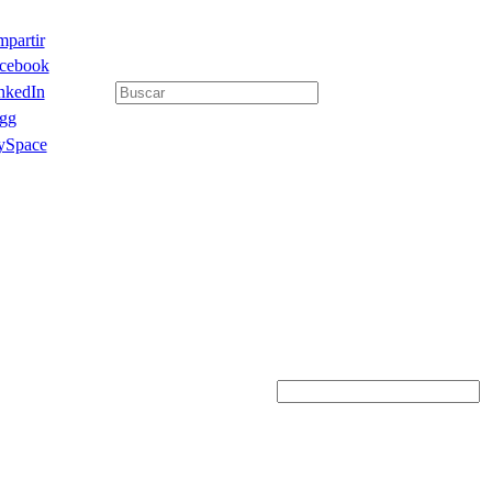
partir
cebook
nkedIn
gg
Space