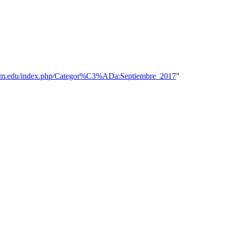
re.ufm.edu/index.php/Categor%C3%ADa:Septiembre_2017
"