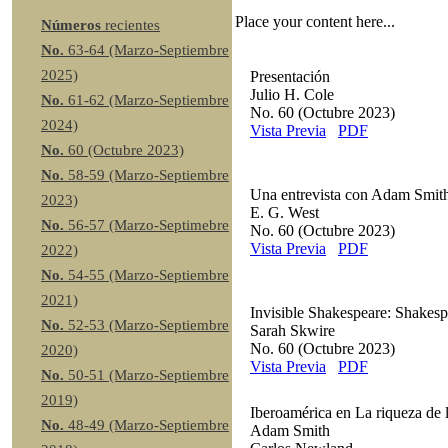
Place your content here...
Números
recientes
No.
63-64 (Marzo-Septiembre
2025)
Presentación
Julio H. Cole
No.
61-62 (Marzo-Septiembre
No. 60 (Octubre 2023)
2024)
Vista Previa
PDF
No.
60 (Octubre 2023)
No.
58-59 (Marzo-Septiembre
Una entrevista con Adam Smit
2023)
E. G. West
No.
56-57 (Marzo-Septimebre
No. 60 (Octubre 2023)
Vista Previa
PDF
2022)
No.
54-55 (Marzo-Septiembre
2021)
Invisible Shakespeare: Shakes
No.
52-53 (Marzo-Septiembre
Sarah Skwire
No. 60 (Octubre 2023)
2020)
Vista Previa
PDF
No.
50-51 (Marzo-Septiembre
2019)
Iberoamérica en La riqueza de 
No.
48-49 (Marzo-Septiembre
Adam Smith