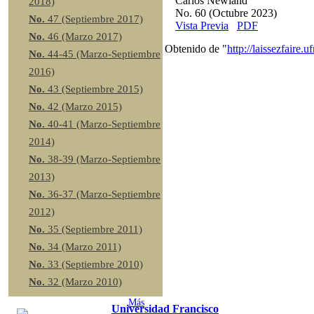
Carlos Newland
2018)
No. 60 (Octubre 2023)
No.
47 (Septiembre 2017)
Vista Previa
PDF
No.
46 (Marzo 2017)
Obtenido de "
http://laissezfai
No.
44-45 (Marzo-Septiembre
2016)
No.
43 (Septiembre 2015)
No.
42 (Marzo 2015)
No.
40-41 (Marzo-Septiembre
2014)
No.
38-39 (Marzo-Septiembre
2013)
No.
36-37 (Marzo-Septiembre
2012)
No.
35 (Septiembre 2011)
No.
34 (Marzo 2011)
No.
33 (Septiembre 2010)
No.
32 (Marzo 2010)
Más
Universidad Francisco