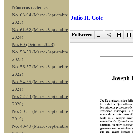
Números
recientes
No.
63-64 (Marzo-Septiembre
Julio H. Cole
2025)
No.
61-62 (Marzo-Septiembre
Fullscreen
2024)
No.
60 (Octubre 2023)
No.
58-59 (Marzo-Septiembre
2023)
No.
56-57 (Marzo-Septimebre
2022)
No.
54-55 (Marzo-Septiembre
2021)
No.
52-53 (Marzo-Septiembre
2020)
No.
50-51 (Marzo-Septiembre
2019)
No.
48-49 (Marzo-Septiembre