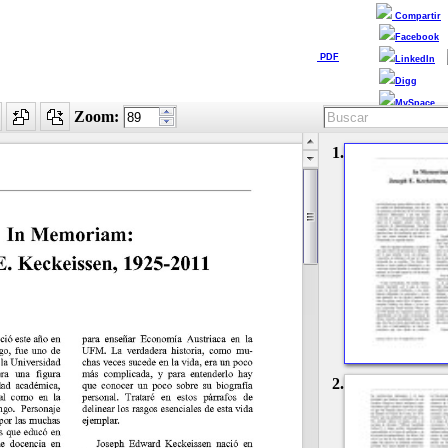
Compartir
Facebook
PDF
LinkedIn
Digg
MySpace
Zoom:
1.
2.