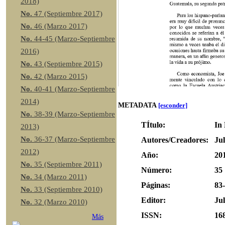
2018)
No.
47 (Septiembre 2017)
No.
46 (Marzo 2017)
No.
44-45 (Marzo-Septiembre
2016)
No.
43 (Septiembre 2015)
No.
42 (Marzo 2015)
No.
40-41 (Marzo-Septiembre
2014)
METADATA
[esconder]
No.
38-39 (Marzo-Septiembre
TÍtulo:
In
2013)
No.
36-37 (Marzo-Septiembre
Autores/Creadores:
Jul
2012)
Año:
20
No.
35 (Septiembre 2011)
Número:
35
No.
34 (Marzo 2011)
Páginas:
83
No.
33 (Septiembre 2010)
Editor:
Jul
No.
32 (Marzo 2010)
ISSN:
16
Más