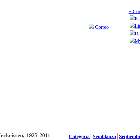
+ Com
Fa
Li
Correo
Di
My
eckeissen, 1925-2011
Categoría
Semblanza
Septiemb