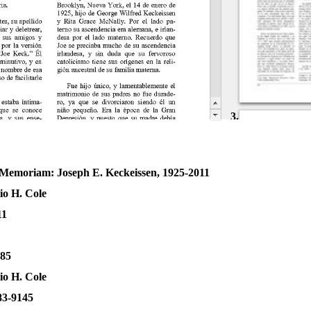
3.
 Memoriam: Joseph E. Keckeissen, 1925-2011
io H. Cole
11
-85
io H. Cole
GLIFOS-digital_archive
83-9145