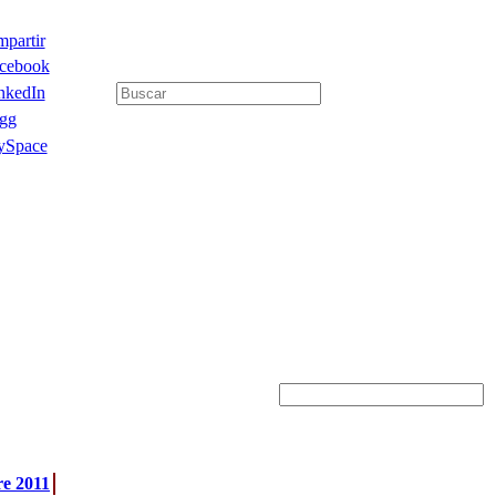
partir
cebook
nkedIn
gg
Space
re 2011