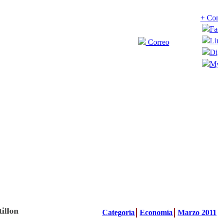
+ Com
Fa
Li
Correo
Di
My
illon
Categoría
Economía
Marzo 2011