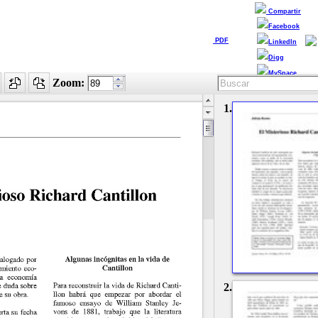
Compartir
Facebook
PDF
LinkedIn
Digg
MySpace
Zoom:
1.
2.