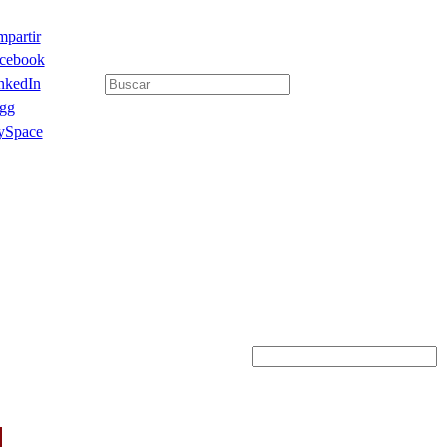
partir
cebook
nkedIn
gg
Space