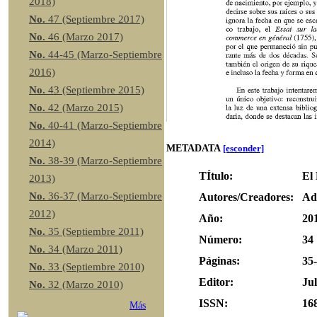
2018)
No.
47 (Septiembre 2017)
No.
46 (Marzo 2017)
No.
44-45 (Marzo-Septiembre
2016)
No.
43 (Septiembre 2015)
No.
42 (Marzo 2015)
No.
40-41 (Marzo-Septiembre
2014)
METADATA
[esconder]
No.
38-39 (Marzo-Septiembre
TÍtulo:
El 
2013)
No.
36-37 (Marzo-Septiembre
Autores/Creadores:
Ad
2012)
Año:
20
No.
35 (Septiembre 2011)
Número:
34
No.
34 (Marzo 2011)
Páginas:
35
No.
33 (Septiembre 2010)
Editor:
Jul
No.
32 (Marzo 2010)
ISSN:
16
Más