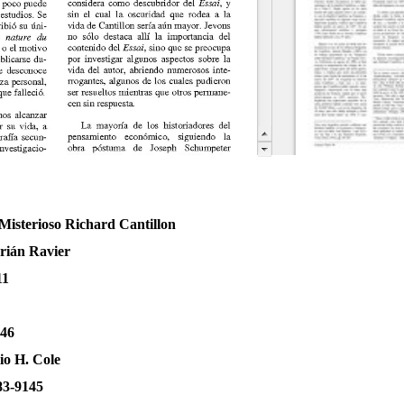
3.
Misterioso Richard Cantillon
rián Ravier
11
-46
io H. Cole
83-9145