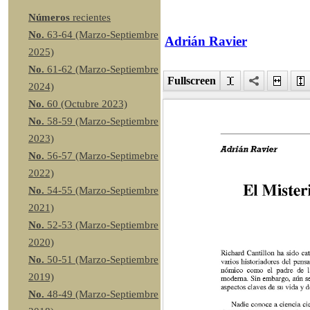
Números
recientes
No.
63-64 (Marzo-Septiembre
Adrián Ravier
2025)
No.
61-62 (Marzo-Septiembre
Fullscreen
2024)
No.
60 (Octubre 2023)
No.
58-59 (Marzo-Septiembre
2023)
No.
56-57 (Marzo-Septimebre
2022)
No.
54-55 (Marzo-Septiembre
2021)
No.
52-53 (Marzo-Septiembre
2020)
No.
50-51 (Marzo-Septiembre
2019)
No.
48-49 (Marzo-Septiembre