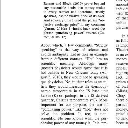
Números
recientes
No.
63-64 (Marzo-Septiembre
William Barnett II, Walte
2025)
No.
61-62 (Marzo-Septiembre
2024)
METADATA
[esconder]
No.
60 (Octubre 2023)
No.
58-59 (Marzo-Septiembre
TÍtulo:
Re
2023)
Autores/Creadores:
Wil
No.
56-57 (Marzo-Septimebre
Año:
20
2022)
Número:
33
No.
54-55 (Marzo-Septiembre
Páginas:
17
2021)
No.
52-53 (Marzo-Septiembre
Editor:
Jul
2020)
ISSN:
16
No.
50-51 (Marzo-Septiembre
Su
Palabras Claves:
2019)
pu
No.
48-49 (Marzo-Septiembre
Wi
Citas: