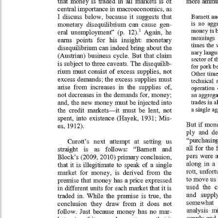
Marroquín
Calle Manuel F. Ayau
(6 Calle final), zona 10
Revista de la Facultad de
Guatemala,Guatemala
Content of this sit
Ciencias Económicas
01010
NonCommercial-S
ISSN: 1683-9145
Fax:(+502) 2334-
6896
Editor: Julio H. Cole
Consejo Editorial
Contáctenos