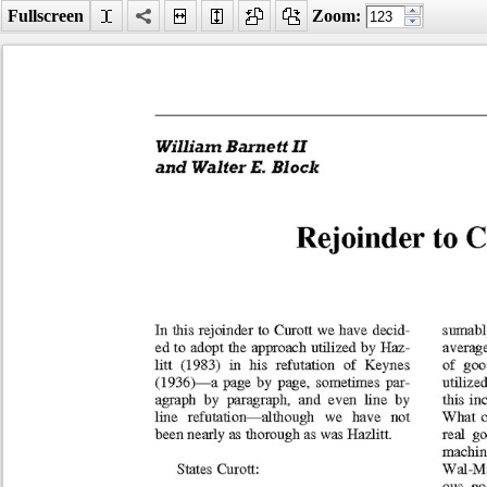
Fullscreen
Zoom:
Facebook
LinkedIn
Digg
MySpace
Búsqueda
avanzada
Último número
Rejoinder to Curott