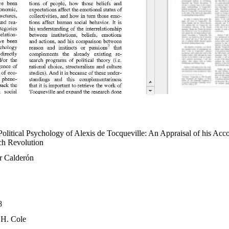
3.
olitical Psychology of Alexis de Tocqueville: An Appraisal of his Acco
ch Revolution
r Calderón
8
 H. Cole