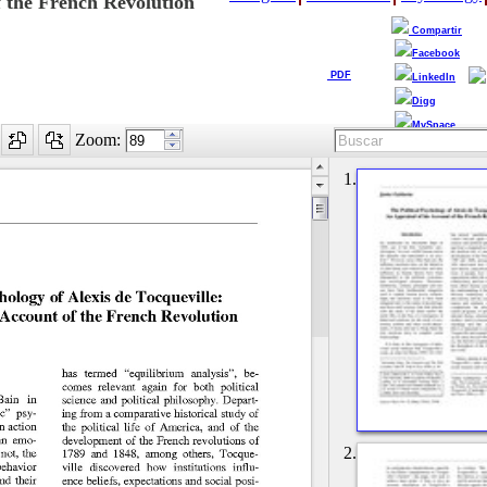
f the French Revolution
Compartir
Facebook
PDF
LinkedIn
Digg
MySpace
Zoom:
1.
2.