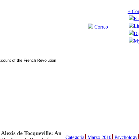
+ Com
Fa
Li
Correo
Di
My
 Alexis de Tocqueville: An
Categoría
Marzo 2010
Psychology