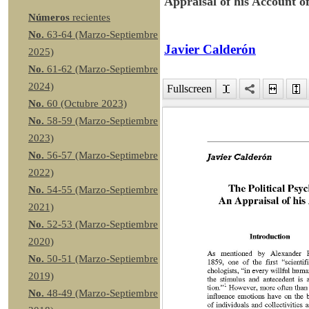
Appraisal of his Account o
Números
recientes
No.
63-64 (Marzo-Septiembre
Javier Calderón
2025)
No.
61-62 (Marzo-Septiembre
2024)
Fullscreen
No.
60 (Octubre 2023)
No.
58-59 (Marzo-Septiembre
2023)
No.
56-57 (Marzo-Septimebre
2022)
No.
54-55 (Marzo-Septiembre
2021)
No.
52-53 (Marzo-Septiembre
2020)
No.
50-51 (Marzo-Septiembre
2019)
No.
48-49 (Marzo-Septiembre