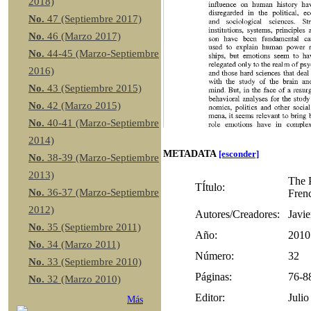
2018)
No.
47 (Septiembre 2017)
No.
46 (Marzo 2017)
No.
44-45 (Marzo-Septiembre
2016)
No.
43 (Septiembre 2015)
No.
42 (Marzo 2015)
No.
40-41 (Marzo-Septiembre
2014)
METADATA
[esconder]
No.
38-39 (Marzo-Septiembre
2013)
The P
TÍtulo:
No.
36-37 (Marzo-Septiembre
Fren
2012)
Autores/Creadores:
Javie
No.
35 (Septiembre 2011)
Año:
2010
No.
34 (Marzo 2011)
Número:
32
No.
33 (Septiembre 2010)
Páginas:
76-8
No.
32 (Marzo 2010)
Editor:
Julio
Más