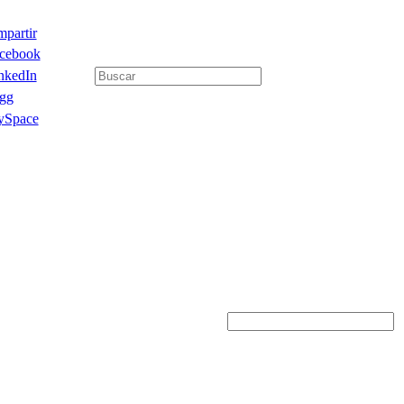
partir
cebook
nkedIn
gg
Space