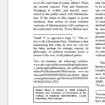
Números
recientes
No.
63-64 (Marzo-Septiembre
Walter E. Block
2025)
No.
61-62 (Marzo-Septiembre
2024)
METADATA
[esconder]
No.
60 (Octubre 2023)
No.
58-59 (Marzo-Septiembre
TÍtulo:
Is Mi
2023)
Autores/Creadores:
Walt
No.
56-57 (Marzo-Septimebre
Año:
2010
2022)
Número:
32
No.
54-55 (Marzo-Septiembre
Páginas:
9-22
2021)
No.
52-53 (Marzo-Septiembre
Editor:
Julio
2020)
ISSN:
1683
No.
50-51 (Marzo-Septiembre
Palabras Claves:
Polit
2019)
Citas:
Walte
No.
48-49 (Marzo-Septiembre