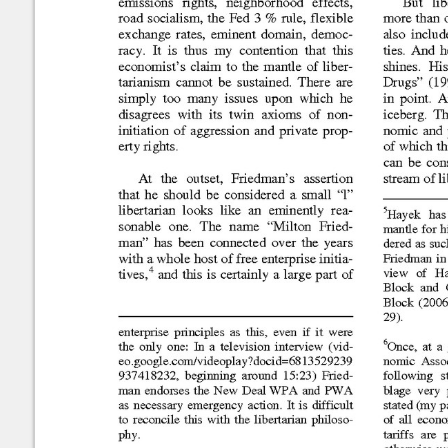
Marroquín
Calle Manuel F. Ayau
(6 Calle final), zona 10
Revista de la Facultad de
Guatemala,Guatemala
Content of this sit
Ciencias Económicas
01010
NonCommercial-S
ISSN: 1683-9145
Fax:(+502) 2334-
6896
Editor: Julio H. Cole
Consejo Editorial
Contáctenos