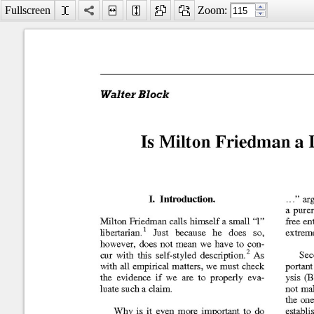
Fullscreen
Zoom:
Facebook
LinkedIn
Digg
MySpace
Búsqueda
avanzada
Último número
Marzo
2010
Is Milton Friedman a Libe