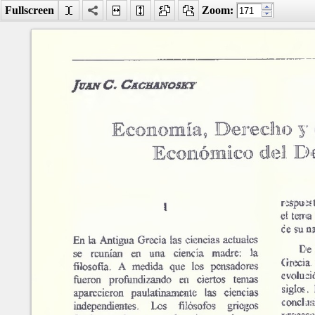
Fullscreen
Zoom:
Facebook
LinkedIn
Digg
MySpace
Búsqueda
avanzada
Último número
Economía, derecho y el "an