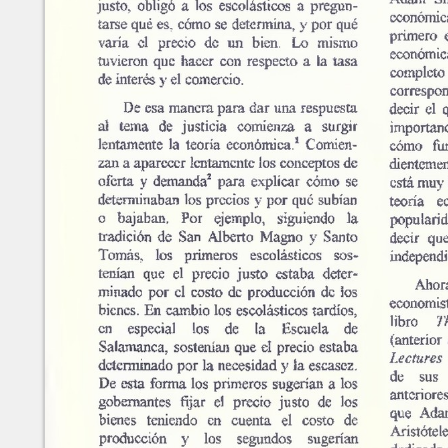
Marroquín
Calle Manuel F. Ayau
(6 Calle final), zona 10
Revista de la Facultad de
Guatemala,Guatemala
Content of this sit
Ciencias Económicas
01010
NonCommercial-S
ISSN: 1683-9145
Fax:(+502) 2334-
6896
Editor: Julio H. Cole
Consejo Editorial
Contáctenos