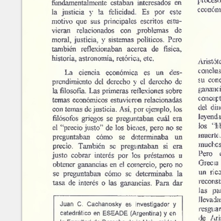
derecho"
Números
recientes
No.
63-64 (Marzo-Septiembre
Juan Carlos Cachanosky
2025)
No.
61-62 (Marzo-Septiembre
2024)
No.
60 (Octubre 2023)
METADATA
[esconder]
No.
58-59 (Marzo-Septiembre
TÍtulo:
Eco
2023)
Autores/Creadores:
Ju
No.
56-57 (Marzo-Septimebre
2022)
Año:
19
No.
54-55 (Marzo-Septiembre
Número:
8
2021)
Páginas:
16
No.
52-53 (Marzo-Septiembre
Editor:
Jul
2020)
ISSN:
16
No.
50-51 (Marzo-Septiembre
2019)
Aná
Palabras Claves:
ins
No.
48-49 (Marzo-Septiembre