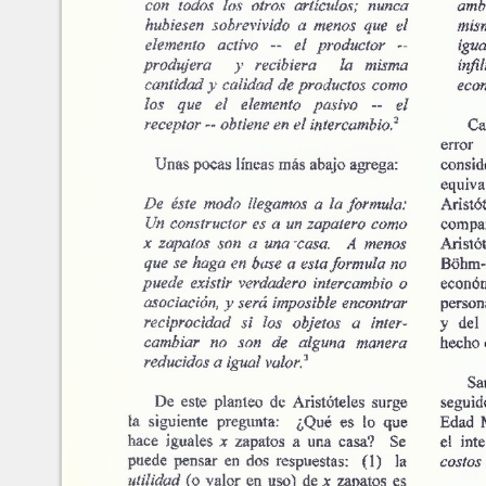
Marroquín
Calle Manuel F. Ayau
(6 Calle final), zona 10
Revista de la Facultad de
Guatemala,Guatemala
Content of this sit
Ciencias Económicas
01010
NonCommercial-S
ISSN: 1683-9145
Fax:(+502) 2334-
6896
Editor: Julio H. Cole
Consejo Editorial
Contáctenos