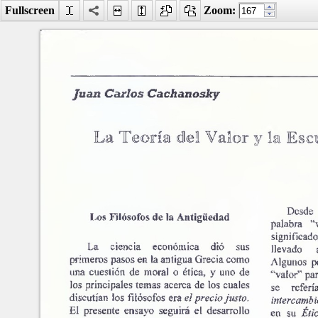
Fullscreen
Zoom:
Facebook
LinkedIn
Digg
MySpace
Búsqueda
avanzada
Último número
La teoría del valor y la esc