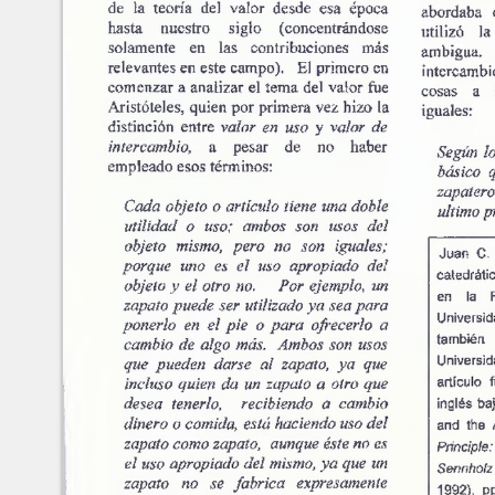
Números
recientes
No.
63-64 (Marzo-Septiembre
Juan Carlos Cachanosky
2025)
No.
61-62 (Marzo-Septiembre
2024)
METADATA
[esconder]
No.
60 (Octubre 2023)
No.
58-59 (Marzo-Septiembre
TÍtulo:
La 
2023)
Autores/Creadores:
Ju
No.
56-57 (Marzo-Septimebre
Año:
19
2022)
Número:
4
No.
54-55 (Marzo-Septiembre
Páginas:
21
2021)
No.
52-53 (Marzo-Septiembre
Editor:
Jul
2020)
ISSN:
16
No.
50-51 (Marzo-Septiembre
Teo
2019)
Palabras Claves:
Ari
ut
No.
48-49 (Marzo-Septiembre