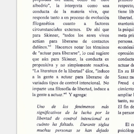
Marroquín
Calle Manuel F. Ayau
(6 Calle final), zona 10
Revista de la Facultad de
Guatemala,Guatemala
Content of this sit
Ciencias Económicas
01010
NonCommercial-S
ISSN: 1683-9145
Fax:(+502) 2334-
6896
Editor: Julio H. Cole
Consejo Editorial
Contáctenos