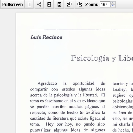
Fullscreen
Zoom:
Facebook
LinkedIn
Digg
MySpace
Búsqueda
avanzada
Último número
Psicología y libertad