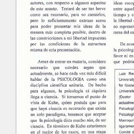
Números
recientes
No.
63-64 (Marzo-Septiembre
Luis Recinos
2025)
No.
61-62 (Marzo-Septiembre
2024)
METADATA
[esconder]
No.
60 (Octubre 2023)
No.
58-59 (Marzo-Septiembre
TÍtulo:
Psi
2023)
Autores/Creadores:
Lu
No.
56-57 (Marzo-Septimebre
Año:
19
2022)
Número:
4
No.
54-55 (Marzo-Septiembre
Páginas:
11
2021)
No.
52-53 (Marzo-Septiembre
Editor:
Jul
2020)
ISSN:
16
No.
50-51 (Marzo-Septiembre
Palabras Claves:
Lib
2019)
Citas:
Lui
No.
48-49 (Marzo-Septiembre