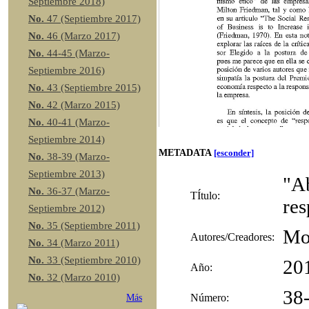
Septiembre 2018)
No.
47 (Septiembre 2017)
No.
46 (Marzo 2017)
No.
44-45 (Marzo-
Septiembre 2016)
No.
43 (Septiembre 2015)
No.
42 (Marzo 2015)
No.
40-41 (Marzo-
Septiembre 2014)
METADATA
[esconder]
No.
38-39 (Marzo-
Septiembre 2013)
"Ab
No.
36-37 (Marzo-
TÍtulo:
res
Septiembre 2012)
No.
35 (Septiembre 2011)
Mo
Autores/Creadores:
No.
34 (Marzo 2011)
No.
33 (Septiembre 2010)
20
Año:
No.
32 (Marzo 2010)
38
Número:
Más