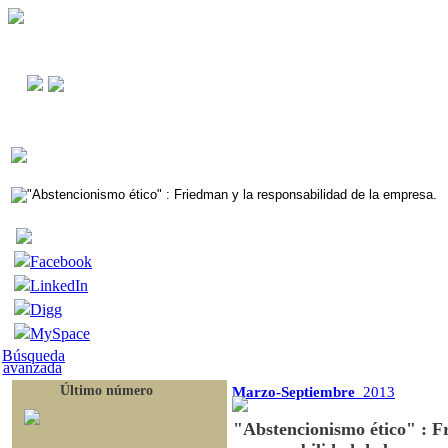
Facebook
LinkedIn
Digg
MySpace
Búsqueda
avanzada
Último número
Marzo-Septiembre
2013
"Abstencionismo ético" : F