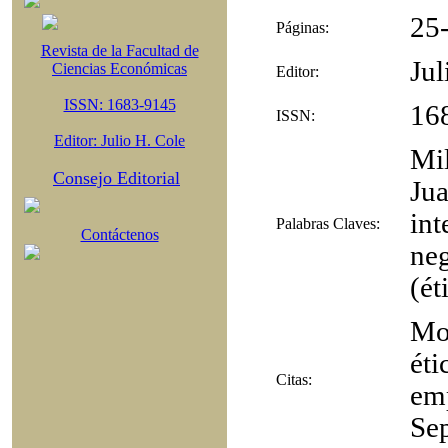
25
Páginas:
Revista de la Facultad de
Jul
Ciencias Económicas
Editor:
ISSN: 1683-9145
16
ISSN:
Editor: Julio H. Cole
Mil
Consejo Editorial
Jua
int
Palabras Claves:
Contáctenos
neg
(ét
Mo
éti
Citas:
em
Sep