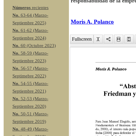
responsabilidad de la empr
Números
recientes
No.
63-64 (Marzo-
Moris A. Polanco
Septiembre 2025)
No.
61-62 (Marzo-
Septiembre 2024)
Fullscreen
No.
60 (Octubre 2023)
No.
58-59 (Marzo-
Septiembre 2023)
No.
56-57 (Marzo-
Septimebre 2022)
No.
54-55 (Marzo-
Septiembre 2021)
No.
52-53 (Marzo-
Septiembre 2020)
No.
50-51 (Marzo-
Septiembre 2019)
No.
48-49 (Marzo-