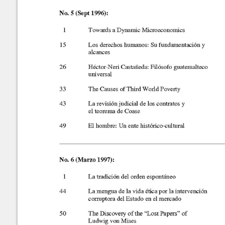
Marroquín
Calle Manuel F. Ayau
(6 Calle final), zona 10
Revista de la Facultad de
Guatemala,Guatemala
Content of this sit
Ciencias Económicas
01010
NonCommercial-S
ISSN: 1683-9145
Fax:(+502) 2334-
6896
Editor: Julio H. Cole
Consejo Editorial
Contáctenos