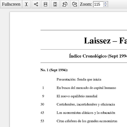
Fullscreen
Zoom:
Facebook
LinkedIn
Digg
MySpace
Búsqueda
avanzada
Último número
Marzo-Septiembre
2023
Indice Cronólogico