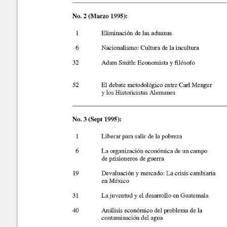
Números
recientes
No.
63-64 (Marzo-Septiembre
Julio H. Cole
2025)
No.
61-62 (Marzo-Septiembre
2024)
METADATA
[esconder]
No.
60 (Octubre 2023)
No.
58-59 (Marzo-Septiembre
TÍtulo:
Indi
2023)
Autores/Creadores:
Julio
No.
56-57 (Marzo-Septimebre
Año:
2023
2022)
Número:
58-5
No.
54-55 (Marzo-Septiembre
Páginas:
62-7
2021)
No.
52-53 (Marzo-Septiembre
Editor:
Julio
2020)
ISSN:
1683
No.
50-51 (Marzo-Septiembre
Palabras Claves:
Índic
2019)
Citas:
Juli
No.
48-49 (Marzo-Septiembre