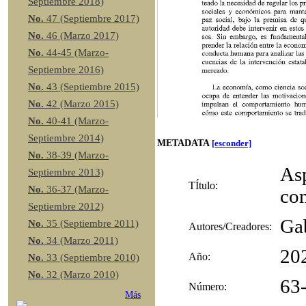
Septiembre 2018)
No.
47 (Septiembre 2017)
No.
46 (Marzo 2017)
No.
44-45 (Marzo-
Septiembre 2016)
No.
43 (Septiembre 2015)
No.
42 (Marzo 2015)
No.
40-41 (Marzo-
Septiembre 2014)
METADATA
[esconder]
No.
38-39 (Marzo-
Asp
Septiembre 2013)
TÍtulo:
No.
36-37 (Marzo-
co
Septiembre 2012)
Gab
No.
35 (Septiembre 2011)
Autores/Creadores:
No.
34 (Marzo 2011)
20
Año:
No.
33 (Septiembre 2010)
No.
32 (Marzo 2010)
63
Número:
Más