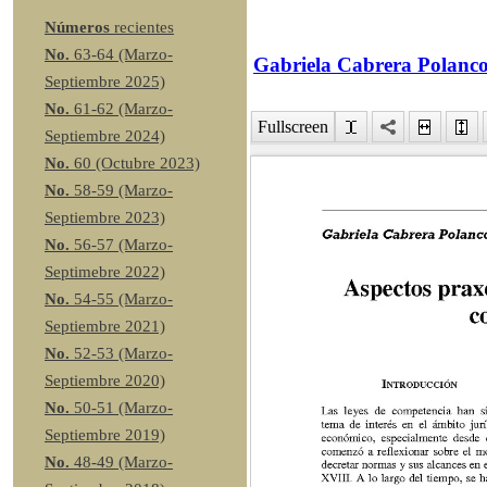
Números
recientes
No.
63-64 (Marzo-
Gabriela Cabrera Polanc
Septiembre 2025)
No.
61-62 (Marzo-
Fullscreen
Septiembre 2024)
No.
60 (Octubre 2023)
No.
58-59 (Marzo-
Septiembre 2023)
No.
56-57 (Marzo-
Septimebre 2022)
No.
54-55 (Marzo-
Septiembre 2021)
No.
52-53 (Marzo-
Septiembre 2020)
No.
50-51 (Marzo-
Septiembre 2019)
No.
48-49 (Marzo-