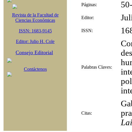
50
Páginas:
Revista de la Facultad de
Jul
Editor:
Ciencias Económicas
16
ISSN:
ISSN: 1683-9145
Editor: Julio H. Cole
Com
des
Consejo Editorial
hum
Palabras Claves:
Contáctenos
int
pol
in
Gab
pra
Citas:
Lai