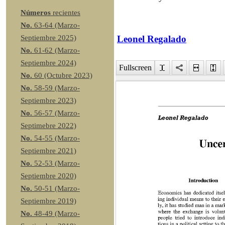
Números
recientes
No.
63-64 (Marzo-
Leonel Regalado
Septiembre 2025)
No.
61-62 (Marzo-
Septiembre 2024)
Fullscreen
No.
60 (Octubre 2023)
No.
58-59 (Marzo-
Septiembre 2023)
No.
56-57 (Marzo-
Septimebre 2022)
No.
54-55 (Marzo-
Septiembre 2021)
No.
52-53 (Marzo-
Septiembre 2020)
No.
50-51 (Marzo-
Septiembre 2019)
No.
48-49 (Marzo-