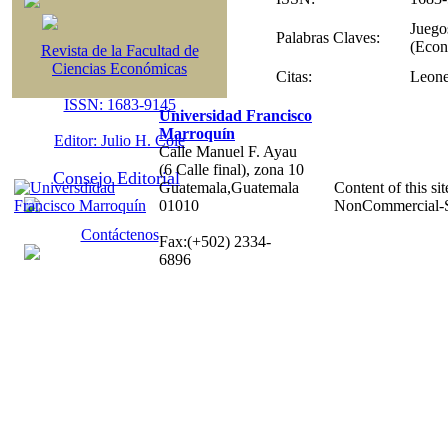
Juegos
Palabras Claves:
(Econ
Revista de la Facultad de
Ciencias Económicas
Citas:
Leone
ISSN: 1683-9145
Universidad Francisco
Marroquín
Editor: Julio H. Cole
Calle Manuel F. Ayau
(6 Calle final), zona 10
Consejo Editorial
Guatemala,Guatemala
Content of this sit
01010
NonCommercial-S
Contáctenos
Fax:(+502) 2334-
6896