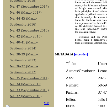
Septiembre 2018)
No.
47 (Septiembre 2017)
No.
46 (Marzo 2017)
No.
44-45 (Marzo-
Septiembre 2016)
No.
43 (Septiembre 2015)
No.
42 (Marzo 2015)
No.
40-41 (Marzo-
Septiembre 2014)
No.
38-39 (Marzo-
METADATA
[esconder]
Septiembre 2013)
TÍtulo:
Uncert
No.
36-37 (Marzo-
Autores/Creadores:
Leone
Septiembre 2012)
Año:
2023
No.
35 (Septiembre 2011)
No.
34 (Marzo 2011)
Número:
58-59
No.
33 (Septiembre 2010)
Páginas:
37-47
No.
32 (Marzo 2010)
Editor:
Julio
Más
ISSN:
1683