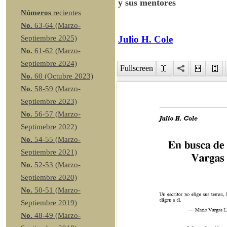
y sus mentores
Números
recientes
No.
63-64 (Marzo-
Julio H. Cole
Septiembre 2025)
No.
61-62 (Marzo-
Septiembre 2024)
Fullscreen
No.
60 (Octubre 2023)
No.
58-59 (Marzo-
Septiembre 2023)
No.
56-57 (Marzo-
Septimebre 2022)
No.
54-55 (Marzo-
Septiembre 2021)
No.
52-53 (Marzo-
Septiembre 2020)
No.
50-51 (Marzo-
Septiembre 2019)
No.
48-49 (Marzo-