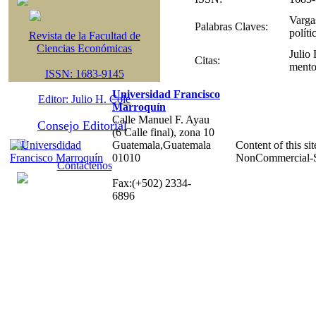
Varga
Palabras Claves:
políti
Revista de la Facultad de
Ciencias Económicas
Julio 
Citas:
mento
ISSN: 1683-9145
Universidad Francisco
Editor: Julio H. Cole
Marroquín
Calle Manuel F. Ayau
Consejo Editorial
(6 Calle final), zona 10
Guatemala,Guatemala
Content of this sit
01010
NonCommercial-S
Contáctenos
Fax:(+502) 2334-
6896