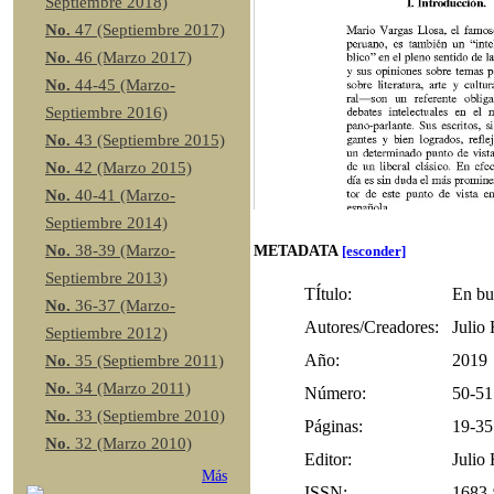
Septiembre 2018)
No.
47 (Septiembre 2017)
No.
46 (Marzo 2017)
No.
44-45 (Marzo-
Septiembre 2016)
No.
43 (Septiembre 2015)
No.
42 (Marzo 2015)
No.
40-41 (Marzo-
Septiembre 2014)
No.
38-39 (Marzo-
METADATA
[esconder]
Septiembre 2013)
TÍtulo:
En bu
No.
36-37 (Marzo-
Autores/Creadores:
Julio
Septiembre 2012)
Año:
2019
No.
35 (Septiembre 2011)
No.
34 (Marzo 2011)
Número:
50-51
No.
33 (Septiembre 2010)
Páginas:
19-35
No.
32 (Marzo 2010)
Editor:
Julio
Más
ISSN:
1683