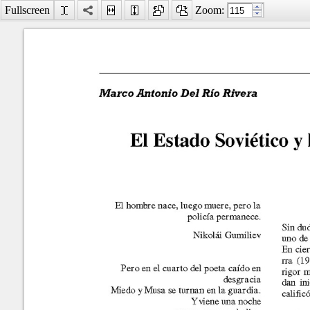
Fullscreen
Zoom:
Facebook
LinkedIn
Digg
MySpace
Búsqueda
avanzada
Último número
Marzo-Septiembre
2018
El Estado Soviético y la Li