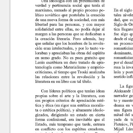
Marroquín
Calle Manuel F. Ayau
(6 Calle final), zona 10
Revista de la Facultad de
Guatemala,Guatemala
Content of this sit
Ciencias Económicas
01010
NonCommercial-S
ISSN: 1683-9145
Fax:(+502) 2334-
6896
Editor: Julio H. Cole
Consejo Editorial
Contáctenos