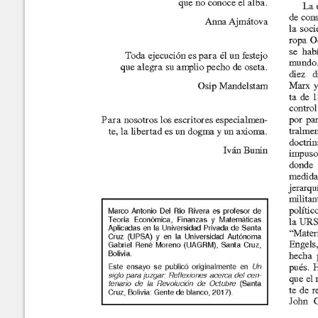
Números
recientes
No.
63-64 (Marzo-Septiembre
Marco Antonio Del Río R
2025)
No.
61-62 (Marzo-Septiembre
2024)
No.
60 (Octubre 2023)
METADATA
[esconder]
No.
58-59 (Marzo-Septiembre
TÍtulo:
El Es
2023)
No.
56-57 (Marzo-Septimebre
Autores/Creadores:
Marc
2022)
Año:
2018
No.
54-55 (Marzo-Septiembre
Número:
48-4
2021)
Páginas:
1-34
No.
52-53 (Marzo-Septiembre
Editor:
Julio
2020)
No.
50-51 (Marzo-Septiembre
ISSN:
1683
2019)
Rusia
Palabras Claves:
Intel
No.
48-49 (Marzo-Septiembre