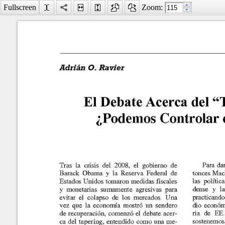
Fullscreen
Zoom:
Facebook
LinkedIn
Digg
MySpace
Búsqueda
avanzada
Último número
Marzo
2017
El Debate Acerca del "Ta