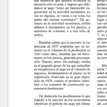
Marroquín
Calle Manuel F. Ayau
(6 Calle final), zona 10
Revista de la Facultad de
Guatemala,Guatemala
Content of this sit
Ciencias Económicas
01010
NonCommercial-S
ISSN: 1683-9145
Fax:(+502) 2334-
6896
Editor: Julio H. Cole
Consejo Editorial
Contáctenos