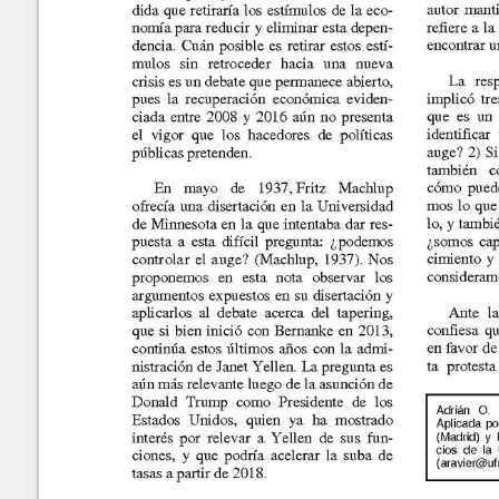
Controlar el Auge?
Números
recientes
No.
63-64 (Marzo-Septiembre
Adrián O. Ravier
2025)
No.
61-62 (Marzo-Septiembre
2024)
No.
60 (Octubre 2023)
METADATA
[esconder]
No.
58-59 (Marzo-Septiembre
TÍtulo:
El D
2023)
Autores/Creadores:
Adri
No.
56-57 (Marzo-Septimebre
2022)
Año:
2017
No.
54-55 (Marzo-Septiembre
Número:
46
2021)
Páginas:
42-4
No.
52-53 (Marzo-Septiembre
Editor:
Julio
2020)
ISSN:
1683
No.
50-51 (Marzo-Septiembre
2019)
Desa
Palabras Claves:
Polít
No.
48-49 (Marzo-Septiembre