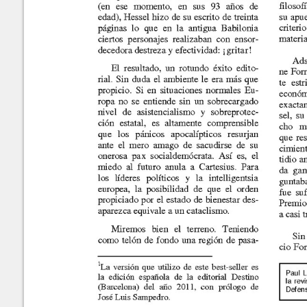
Totalitarismo Democrático
Números
recientes
No.
63-64 (Marzo-Septiembre
Paul Laurent
2025)
No.
61-62 (Marzo-Septiembre
2024)
No.
60 (Octubre 2023)
METADATA
[esconder]
No.
58-59 (Marzo-Septiembre
TÍtulo:
Los 
2023)
Autores/Creadores:
Paul
No.
56-57 (Marzo-Septimebre
2022)
Año:
2015
No.
54-55 (Marzo-Septiembre
Número:
43
2021)
Páginas:
63-8
No.
52-53 (Marzo-Septiembre
Editor:
Julio
2020)
ISSN:
1683
No.
50-51 (Marzo-Septiembre
2019)
Derec
Palabras Claves:
liber
No.
48-49 (Marzo-Septiembre