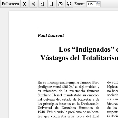
Fullscreen
Zoom:
Facebook
LinkedIn
Digg
MySpace
Búsqueda
avanzada
Último número
Septiembre
2015
Los "Indignados" de Hesse