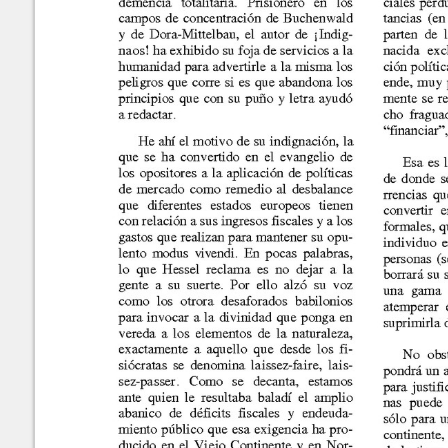
Marroquín
Calle Manuel F. Ayau
(6 Calle final), zona 10
Revista de la Facultad de
Guatemala,Guatemala
Content of this sit
Ciencias Económicas
01010
NonCommercial-S
ISSN: 1683-9145
Fax:(+502) 2334-
6896
Editor: Julio H. Cole
Consejo Editorial
Contáctenos