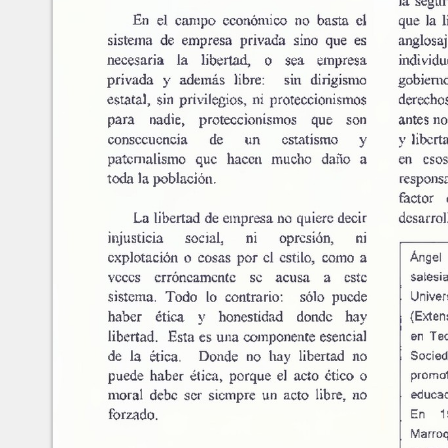
Números
recientes
No.
63-64 (Marzo-Septiembre
Ángel Roncero
2025)
No.
61-62 (Marzo-Septiembre
2024)
METADATA
[esconder]
No.
60 (Octubre 2023)
No.
58-59 (Marzo-Septiembre
TÍtulo:
Lib
2023)
Autores/Creadores:
Án
No.
56-57 (Marzo-Septimebre
Año:
19
2022)
Número:
3
No.
54-55 (Marzo-Septiembre
Páginas:
1-5
2021)
No.
52-53 (Marzo-Septiembre
Editor:
Jul
2020)
ISSN:
16
No.
50-51 (Marzo-Septiembre
Palabras Claves:
Lib
2019)
Án
No.
48-49 (Marzo-Septiembre
Citas:
5