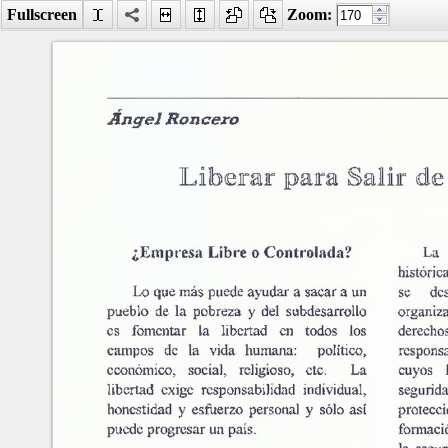
Fullscreen
Zoom:
Facebook
LinkedIn
Digg
MySpace
Búsqueda
avanzada
Último número
Liberar para salir de la p