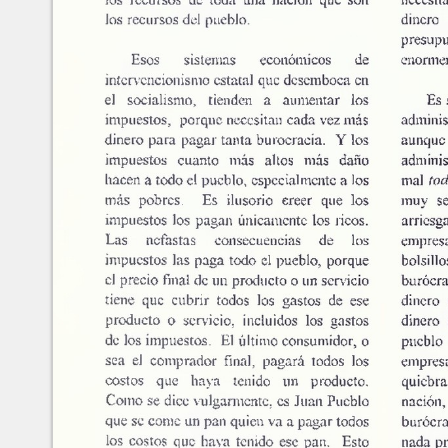
Marroquín
Calle Manuel F. Ayau
(6 Calle final), zona 10
Revista de la Facultad de
Guatemala,Guatemala
Content of this sit
Ciencias Económicas
01010
NonCommercial-S
ISSN: 1683-9145
Fax:(+502) 2334-
6896
Editor: Julio H. Cole
Consejo Editorial
Contáctenos