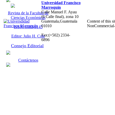
Universidad Francisco
Marroquín
Calle Manuel F. Ayau
Revista de la Facultad de
(6 Calle final), zona 10
Ciencias Económicas
Guatemala,Guatemala
Content of this si
01010
NonCommercial-S
ISSN: 1683-9145
Fax:(+502) 2334-
Editor: Julio H. Cole
6896
Consejo Editorial
Contáctenos