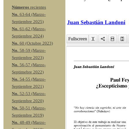
Números
recientes
No.
63-64 (Marzo-
Juan Sebastián Landoni
Septiembre 2025)
No.
61-62 (Marzo-
Septiembre 2024)
Fullscreen
No.
60 (Octubre 2023)
No.
58-59 (Marzo-
Septiembre 2023)
No.
56-57 (Marzo-
Septimebre 2022)
No.
54-55 (Marzo-
Septiembre 2021)
No.
52-53 (Marzo-
Septiembre 2020)
No.
50-51 (Marzo-
Septiembre 2019)
No.
48-49 (Marzo-