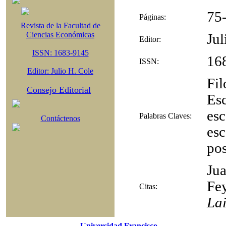
75
Páginas:
Revista de la Facultad de
Ciencias Económicas
Jul
Editor:
ISSN: 1683-9145
16
ISSN:
Editor: Julio H. Cole
Fil
Consejo Editorial
Esc
esc
Palabras Claves:
Contáctenos
esc
pos
Jua
Fe
Citas:
Lai
Universidad Francisco