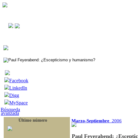
Facebook
LinkedIn
Digg
MySpace
Búsqueda
avanzada
Último número
Marzo-Septiembre
2006
Paul Feyerabend: ¿Escepti