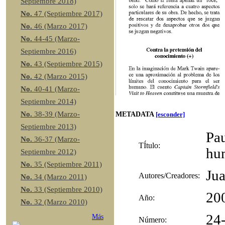
Septiembre 2018)
No.
47 (Septiembre 2017)
No.
46 (Marzo 2017)
No.
44-45 (Marzo-
Septiembre 2016)
No.
43 (Septiembre 2015)
No.
42 (Marzo 2015)
No.
40-41 (Marzo-
Septiembre 2014)
No.
38-39 (Marzo-
METADATA
[esconder]
Septiembre 2013)
Pau
No.
36-37 (Marzo-
TÍtulo:
hu
Septiembre 2012)
No.
35 (Septiembre 2011)
Ju
Autores/Creadores:
No.
34 (Marzo 2011)
No.
33 (Septiembre 2010)
20
Año:
No.
32 (Marzo 2010)
24
Más
Número: