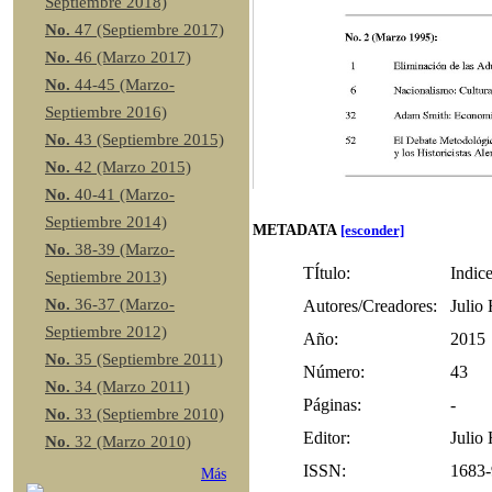
Septiembre 2018)
No.
47 (Septiembre 2017)
No.
46 (Marzo 2017)
No.
44-45 (Marzo-
Septiembre 2016)
No.
43 (Septiembre 2015)
No.
42 (Marzo 2015)
No.
40-41 (Marzo-
Septiembre 2014)
METADATA
[esconder]
No.
38-39 (Marzo-
TÍtulo:
Indic
Septiembre 2013)
No.
36-37 (Marzo-
Autores/Creadores:
Julio
Septiembre 2012)
Año:
2015
No.
35 (Septiembre 2011)
Número:
43
No.
34 (Marzo 2011)
Páginas:
-
No.
33 (Septiembre 2010)
Editor:
Julio
No.
32 (Marzo 2010)
ISSN:
1683
Más