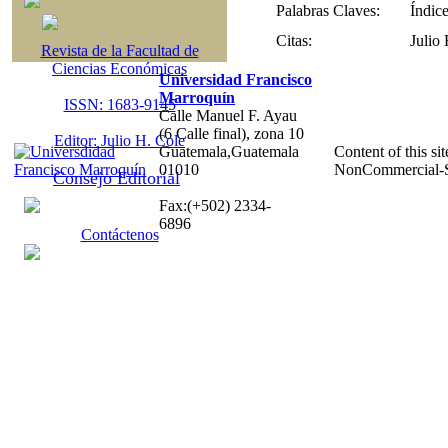
Palabras Claves:
Índice
Citas:
Julio
Revista de la Facultad de
Ciencias Económicas
Universidad Francisco
Marroquín
ISSN: 1683-9145
Calle Manuel F. Ayau
(6 Calle final), zona 10
Editor: Julio H. Cole
Guatemala,Guatemala
Content of this sit
01010
NonCommercial-S
Consejo Editorial
Fax:(+502) 2334-
6896
Contáctenos