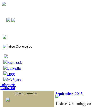
Facebook
LinkedIn
Digg
MySpace
Búsqueda
avanzada
Último número
Septiembre
2015
Indice Cronólogico