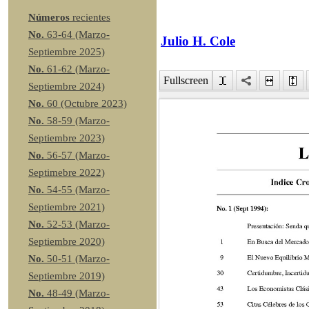
Números
recientes
No.
63-64 (Marzo-
Julio H. Cole
Septiembre 2025)
No.
61-62 (Marzo-
Fullscreen
Septiembre 2024)
No.
60 (Octubre 2023)
No.
58-59 (Marzo-
Septiembre 2023)
No.
56-57 (Marzo-
Septimebre 2022)
No.
54-55 (Marzo-
Septiembre 2021)
No.
52-53 (Marzo-
Septiembre 2020)
No.
50-51 (Marzo-
Septiembre 2019)
No.
48-49 (Marzo-