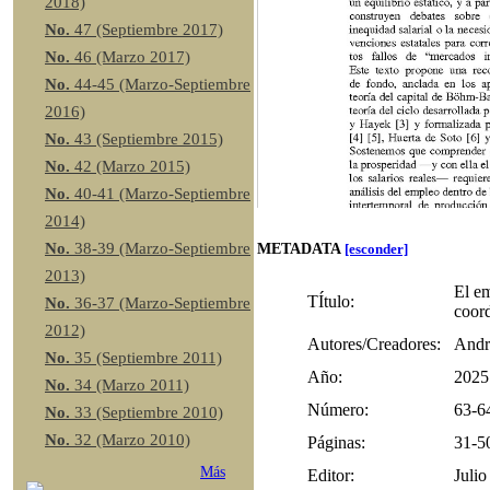
2018)
No.
47 (Septiembre 2017)
No.
46 (Marzo 2017)
No.
44-45 (Marzo-Septiembre
2016)
No.
43 (Septiembre 2015)
No.
42 (Marzo 2015)
No.
40-41 (Marzo-Septiembre
2014)
No.
38-39 (Marzo-Septiembre
METADATA
[esconder]
2013)
El em
TÍtulo:
No.
36-37 (Marzo-Septiembre
coor
2012)
Autores/Creadores:
Andr
No.
35 (Septiembre 2011)
Año:
2025
No.
34 (Marzo 2011)
Número:
63-6
No.
33 (Septiembre 2010)
No.
32 (Marzo 2010)
Páginas:
31-5
Más
Editor:
Julio