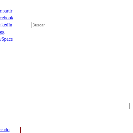
partir
cebook
nkedIn
gg
Space
cado