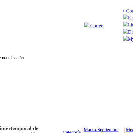
+ Com
Fa
Li
Correo
Di
My
 intertemporal de
Marzo-Septiembre
Mer
Categoría