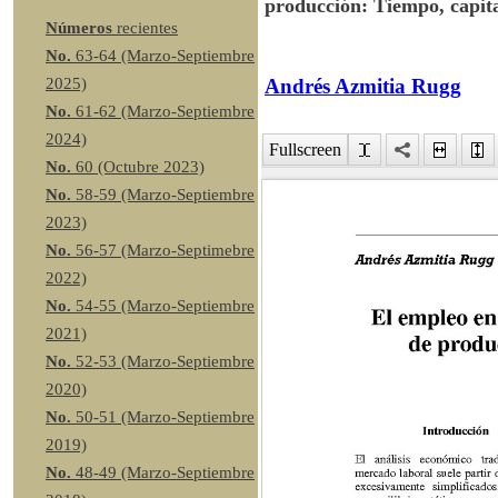
producción: Tiempo, capita
Números
recientes
No.
63-64 (Marzo-Septiembre
Andrés Azmitia Rugg
2025)
No.
61-62 (Marzo-Septiembre
2024)
Fullscreen
No.
60 (Octubre 2023)
No.
58-59 (Marzo-Septiembre
2023)
No.
56-57 (Marzo-Septimebre
2022)
No.
54-55 (Marzo-Septiembre
2021)
No.
52-53 (Marzo-Septiembre
2020)
No.
50-51 (Marzo-Septiembre
2019)
No.
48-49 (Marzo-Septiembre