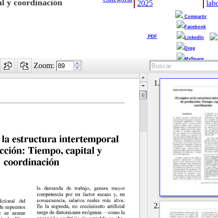
l y coordinación
2025
lab
Compartir
Facebook
PDF
LinkedIn
Digg
MySpace
Zoom:
1.
2.