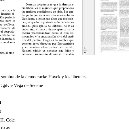
3.
 sombra de la democracia: Hayek y los liberales
 Ogilvie Vega de Seoane
4
0
 H. Cole
-9145