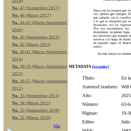
2018)
No.
47 (Septiembre 2017)
No.
46 (Marzo 2017)
No.
44-45 (Marzo-Septiembre
2016)
No.
43 (Septiembre 2015)
No.
42 (Marzo 2015)
No.
40-41 (Marzo-Septiembre
2014)
No.
38-39 (Marzo-Septiembre
METADATA
[esconder]
2013)
TÍtulo:
En la
No.
36-37 (Marzo-Septiembre
Autores/Creadores:
Will
2012)
Año:
2025
No.
35 (Septiembre 2011)
No.
34 (Marzo 2011)
Número:
63-6
No.
33 (Septiembre 2010)
Páginas:
19-3
No.
32 (Marzo 2010)
Editor:
Julio
Más
ISSN:
1683