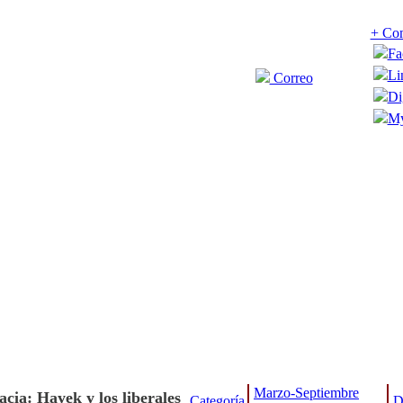
+ Com
Fa
Li
Correo
Di
My
Marzo-Septiembre
cia: Hayek y los liberales
Categoría
D