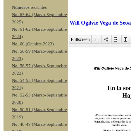
Números
recientes
No.
63-64 (Marzo-Septiembre
Will Ogilvie Vega de Seo
2025)
No.
61-62 (Marzo-Septiembre
2024)
Fullscreen
No.
60 (Octubre 2023)
No.
58-59 (Marzo-Septiembre
2023)
No.
56-57 (Marzo-Septimebre
2022)
No.
54-55 (Marzo-Septiembre
2021)
No.
52-53 (Marzo-Septiembre
2020)
No.
50-51 (Marzo-Septiembre
2019)
No.
48-49 (Marzo-Septiembre