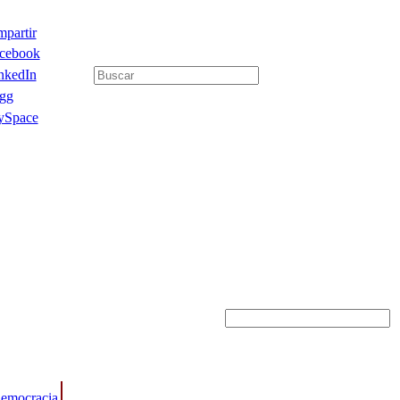
partir
cebook
nkedIn
gg
Space
emocracia