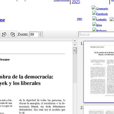
2025
Compartir
Facebook
ane
PDF
LinkedIn
Digg
MySpace
Zoom:
1.
2.