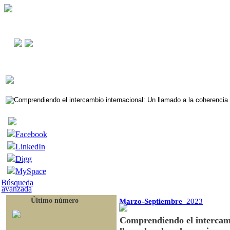
Facebook
LinkedIn
Digg
MySpace
Búsqueda
avanzada
Último número
Marzo-Septiembre
2023
Comprendiendo el intercam