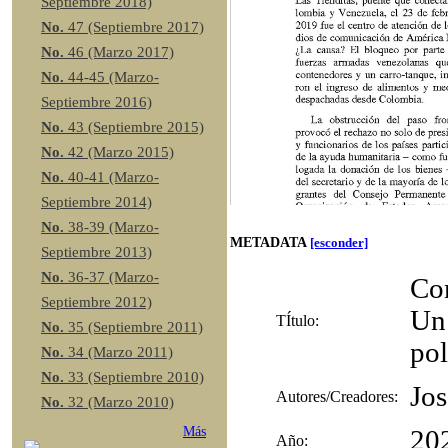
Septiembre 2018)
No.
47 (Septiembre 2017)
No.
46 (Marzo 2017)
No.
44-45 (Marzo-
Septiembre 2016)
No.
43 (Septiembre 2015)
No.
42 (Marzo 2015)
No.
40-41 (Marzo-
Septiembre 2014)
No.
38-39 (Marzo-
METADATA
[esconder]
Septiembre 2013)
No.
36-37 (Marzo-
Com
Septiembre 2012)
Un 
TÍtulo:
No.
35 (Septiembre 2011)
pol
No.
34 (Marzo 2011)
No.
33 (Septiembre 2010)
Jos
Autores/Creadores:
No.
32 (Marzo 2010)
Más
20
Año: