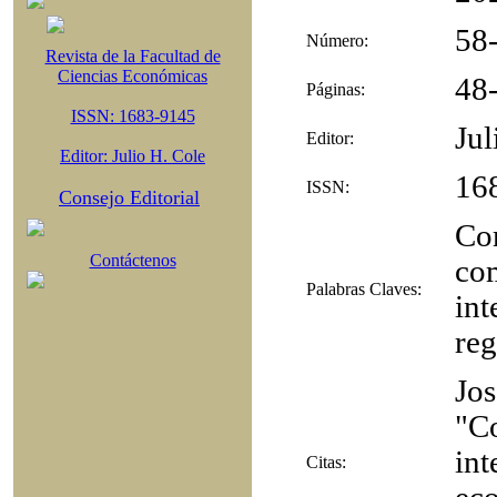
58
Número:
Revista de la Facultad de
Ciencias Económicas
48
Páginas:
ISSN: 1683-9145
Jul
Editor:
Editor: Julio H. Cole
16
ISSN:
Consejo Editorial
Com
Contáctenos
com
Palabras Claves:
int
reg
Jos
"C
int
Citas: