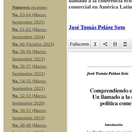
llamado a la coherencia eco
comercial en América Lati
Números
recientes
No.
63-64 (Marzo-
Septiembre 2025)
José Tomás Peláez Soto
No.
61-62 (Marzo-
Septiembre 2024)
Fullscreen
No.
60 (Octubre 2023)
No.
58-59 (Marzo-
Septiembre 2023)
No.
56-57 (Marzo-
Septimebre 2022)
No.
54-55 (Marzo-
Septiembre 2021)
No.
52-53 (Marzo-
Septiembre 2020)
No.
50-51 (Marzo-
Septiembre 2019)
No.
48-49 (Marzo-