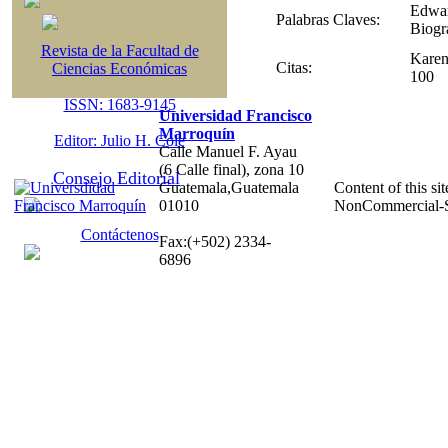
Edwar
Palabras Claves:
Biogr
Revista de la Facultad de
Karen
Citas:
Ciencias Económicas
100
ISSN: 1683-9145
Universidad Francisco
Marroquín
Editor: Julio H. Cole
Calle Manuel F. Ayau
(6 Calle final), zona 10
Consejo Editorial
Guatemala,Guatemala
Content of this sit
01010
NonCommercial-S
Contáctenos
Fax:(+502) 2334-
6896