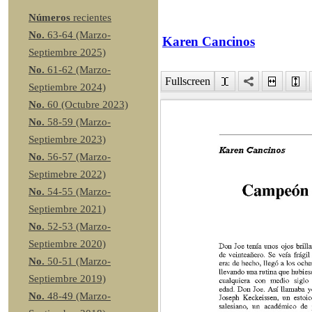
Números
recientes
No.
63-64 (Marzo-
Karen Cancinos
Septiembre 2025)
No.
61-62 (Marzo-
Fullscreen
Septiembre 2024)
No.
60 (Octubre 2023)
No.
58-59 (Marzo-
Septiembre 2023)
No.
56-57 (Marzo-
Septimebre 2022)
No.
54-55 (Marzo-
Septiembre 2021)
No.
52-53 (Marzo-
Septiembre 2020)
No.
50-51 (Marzo-
Septiembre 2019)
No.
48-49 (Marzo-