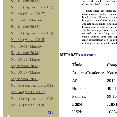
Septiembre 2018)
No.
47 (Septiembre 2017)
No.
46 (Marzo 2017)
No.
44-45 (Marzo-
Septiembre 2016)
No.
43 (Septiembre 2015)
No.
42 (Marzo 2015)
No.
40-41 (Marzo-
Septiembre 2014)
METADATA
[esconder]
No.
38-39 (Marzo-
TÍtulo:
Campe
Septiembre 2013)
No.
36-37 (Marzo-
Autores/Creadores:
Karen
Septiembre 2012)
Año:
2014
No.
35 (Septiembre 2011)
Número:
40-41
No.
34 (Marzo 2011)
Páginas:
99-10
No.
33 (Septiembre 2010)
Editor:
Julio
No.
32 (Marzo 2010)
ISSN:
1683
Más